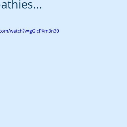
athies...
.com/watch?v=gGicPXm3n30