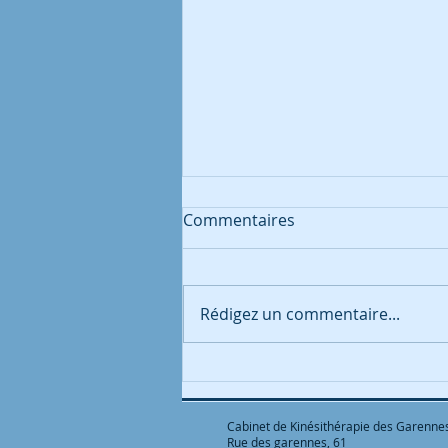
Commentaires
Rédigez un commentaire...
10 bienfaits d'un sommeil
de qualité sur la douleur
chronique
Cabinet de Kinésithérapie des Garenne
Rue des garennes, 61