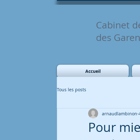
Cabinet d
des Gare
Accueil
Tous les posts
arnaudlambinon
Pour mie